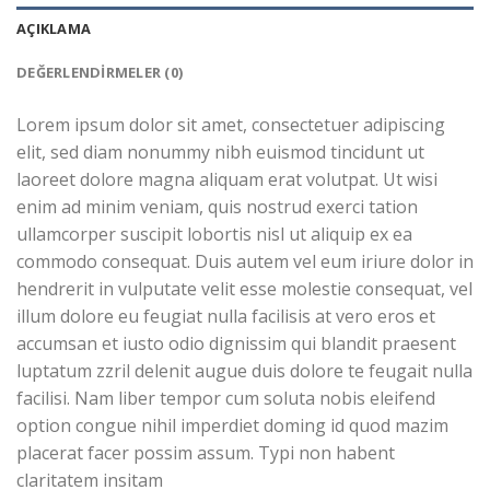
AÇIKLAMA
DEĞERLENDIRMELER (0)
Lorem ipsum dolor sit amet, consectetuer adipiscing
elit, sed diam nonummy nibh euismod tincidunt ut
laoreet dolore magna aliquam erat volutpat. Ut wisi
enim ad minim veniam, quis nostrud exerci tation
ullamcorper suscipit lobortis nisl ut aliquip ex ea
commodo consequat. Duis autem vel eum iriure dolor in
hendrerit in vulputate velit esse molestie consequat, vel
illum dolore eu feugiat nulla facilisis at vero eros et
accumsan et iusto odio dignissim qui blandit praesent
luptatum zzril delenit augue duis dolore te feugait nulla
facilisi. Nam liber tempor cum soluta nobis eleifend
option congue nihil imperdiet doming id quod mazim
placerat facer possim assum. Typi non habent
claritatem insitam