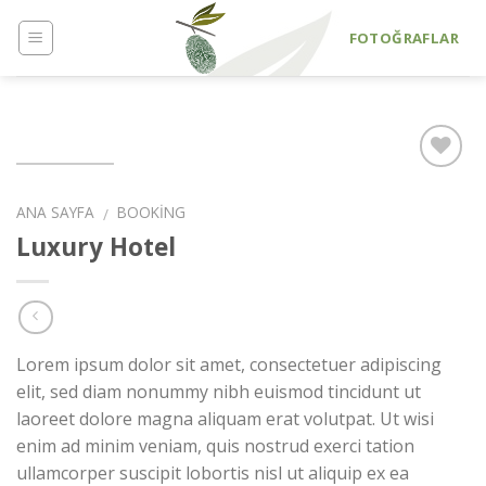
Skip
to
FOTOĞRAFLAR
content
ANA SAYFA
BOOKING
/
İstek
Luxury Hotel
Listeme
Ekle
Lorem ipsum dolor sit amet, consectetuer adipiscing
elit, sed diam nonummy nibh euismod tincidunt ut
laoreet dolore magna aliquam erat volutpat. Ut wisi
enim ad minim veniam, quis nostrud exerci tation
ullamcorper suscipit lobortis nisl ut aliquip ex ea