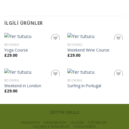
İLGILI ÜRÜNLER
BOOKING
BOOKING
Yoga Course
Weekend Wine Course
£
29.00
£
29.00
İstek
İstek
Listeme
Listeme
Ekle
Ekle
BOOKING
BOOKING
Weekend in London
Surfing in Portugal
£
29.00
İstek
İstek
Listeme
Listeme
Ekle
Ekle
ZEYTİN OKULU
ANASAYFA
HAKKIMIZDA
ULAŞIM
EĞİTİMLER
GEÇMİŞ ETKİNLİKLER
YAZILARIMIZ