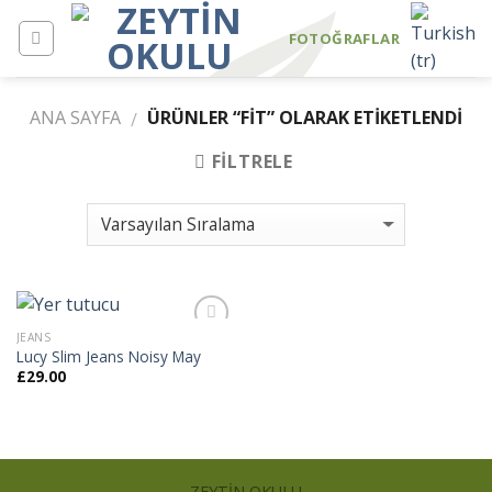
Skip
to
FOTOĞRAFLAR
content
ANA SAYFA
ÜRÜNLER “FIT” OLARAK ETIKETLENDI
/
FILTRELE
JEANS
Lucy Slim Jeans Noisy May
£
29.00
İstek
Listeme
Ekle
ZEYTİN OKULU