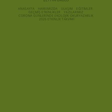
ANASAYFA
HAKKIMIZDA
ULAŞIM
EĞİTİMLER
GEÇMİŞ ETKİNLİKLER
YAZILARIMIZ
CORONA GÜNLERINDE EKOLOJIK OKURYAZARLIK
2026 ETKİNLİK TAKVİMİ